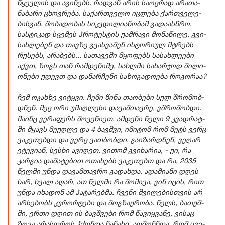
წყევ­ლის და აგი­ნებს. რად­გან არის სა­ოც­რად არა­თა­
ნა­ბა­რი ცხოვ­რე­ბა. სა­ქარ­თვე­ლო იც­ლე­ბა ქარ­თვე­ლე­
განათლება
ბის­გან. შო­ბა­დო­ბას სიკ­ვდი­ლი­ა­ნო­ბამ გა­და­ას­წრო.
სას­ტი­კად სცე­მეს პრო­ტეს­ტის უამ­რა­ვი მო­ნა­წი­ლე. გვი­
AI-ს დრო
სახ­ლე­ბენ და თავ­ზე გვას­ვა­მენ ის­ტო­რი­ულ მტრებს
რუ­სებს, არა­ბებს... სა­თა­ვე­ში მყო­ფებს სა­სახ­ლე­ე­ბი
სოც. მედია
აქვთ, ზოგს თან რამ­დე­ნი­მე, სახ­ლში სა­ხარ­ჯოდ მი­ლი­
ო­ნე­ბი უდევთ და და­ნარ­ჩე­ნი სა­ზო­გა­დო­ე­ბა რო­გო­რაა?
ჩემ ოჯახ­ზე ვი­ტყვი. ჩემი წინა თა­ო­ბე­ბი სულ შრო­მობ­
დნენ. მეც ორი უმაღ­ლე­სი და­ვამ­თავ­რე, ვშრო­მობ­დი.
მა­ინც ვე­რა­ფერს მო­ვე­წი­ეთ. ამ­დე­ნი წელი 9 კვად­რატ­
ში მყავს მე­უღ­ლე და 4 ბავ­შვი, იმი­ტომ რომ მეტს ვერც
ვა­კე­თებ­დი და ვერც ვათ­ბობ­დი. გა­ი­ზარ­დნენ, ვე­ღარ
ეტე­ვი­ან, სეს­ხი ავი­ღეთ, ვი­თომ გვი­ხა­რია, - უი, რა
კარ­გია და­მა­ტე­ბით ოთა­ხებს ვა­კე­თებთ და რა, 2035
წელ­ში უნდა და­ვამ­თავ­რო გა­დახ­და. ადა­მი­ა­ნი დღეს
ხარ, ხვალ აღარ, ათ წელ­ში რა მო­მი­ვა, ვინ იცის, რით
უნდა იხა­დონ ამ პა­ტა­რებ­მა. ჩვე­ნი შვი­ლე­ბის­თვის არ
არ­სე­ბობს კუ­რორ­ტე­ბი და მოგ­ზა­უ­რო­ბა. წელს, ბა­თუმ­
ში, ერთი დღით ის ბავ­შვე­ბი რომ წა­ვიყ­ვა­ნე, ვი­საც
ზღვა არას­დროს ჰქონ­და ნა­ნა­ხი, აღ­მოჩ­ნდა, რომ ყვე­