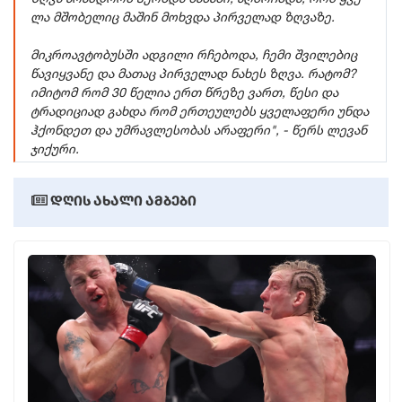
ლა მშო­ბე­ლიც მა­შინ მოხ­ვდა პირ­ვე­ლად ზღვა­ზე.
მიკ­რო­ავ­ტო­ბუს­ში ად­გი­ლი რჩე­ბო­და, ჩემი შვი­ლე­ბიც
წა­ვიყ­ვა­ნე და მა­თაც პირ­ვე­ლად ნა­ხეს ზღვა. რა­ტომ?
იმი­ტომ რომ 30 წე­ლია ერთ წრე­ზე ვართ, წესი და
ტრა­დი­ცი­ად გახ­და რომ ერ­თე­უ­ლებს ყვე­ლა­ფე­რი უნდა
ჰქონ­დეთ და უმ­რავ­ლე­სო­ბას არა­ფე­რი", - წერს ლევან
ჯიქური.
დღის ახალი ამბები