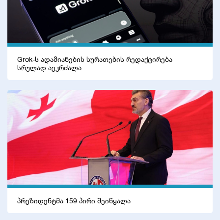
განათლება
AI-ს დრო
Grok-ს ადამიანების სურათების რედაქტირება
სოც. მედია
სრულად აეკრძალა
პრეზიდენტმა 159 პირი შეიწყალა