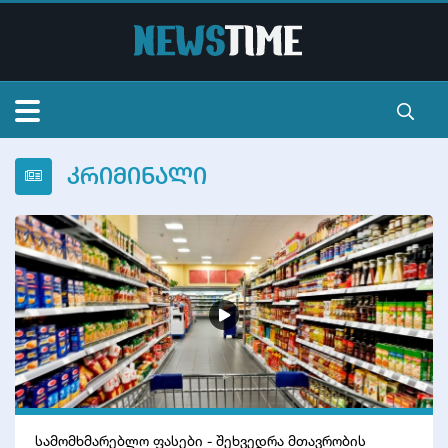
მთავარი
კრიმინალი
სიალხეები
ვიდეო
ტელევიზია
ვალუტა
კონტაქტი
სამომხმარებლო ფასები - შეხვედრა მთავრობის