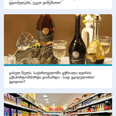
გვაიძულებს, უკეთ ვიმუშაოთ"
პოლიტიკა
საზოგადოება
ეკონომიკა
ბიზნესი
ტექნოლოგიები
მსოფლიო
სპორტი
გასულ წელს, საქართველოში ცქრიალა ღვინის
ექსპორტ/იმპორტი გაიზარდა - სად ვყიდულობთ/
კულტურა
ვყიდით?
სხვა
კრიმინალი
კონფლიქტი