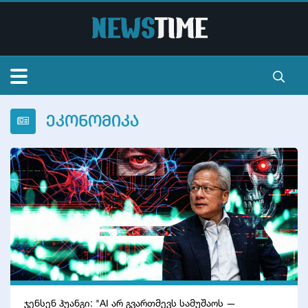
მთავარი
ეკონომიკა
სიალხეები
ვიდეო
ტელევიზია
ვალუტა
კონტაქტი
ჯენსენ ჰუანგი: "AI არ გვართმევს სამუშაოს —