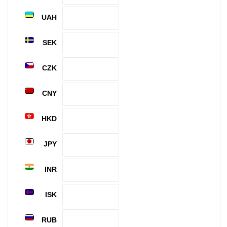
UAH
SEK
CZK
CNY
HKD
JPY
INR
ISK
RUB