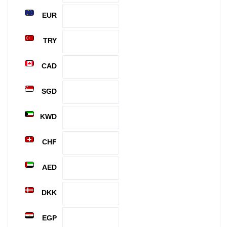
EUR
TRY
CAD
SGD
KWD
CHF
AED
DKK
EGP