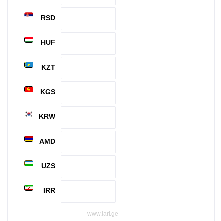
RSD
HUF
KZT
KGS
KRW
AMD
UZS
IRR
www.lari.ge