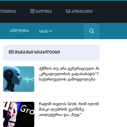
ევიზია
ვალუტა
კონტაქტი
ᲙᲣᲚᲢᲣᲠᲐ
ᲡᲮᲕᲐ
მსგავსი სიახლეები
ჰქმნის თუ არა გენერაციული AI
„კრეატიულობის გადასახადს“?
საქართველოს გამოცდილება
გლობალური დისკუსიის
ფონზე
რატომ თვლის Grok, რომ ილონ
მასკი ლებ­რონ ჯე­იმ­სზე
ათლეტურია და „ნუდ“
ფოტოების სკანდალი