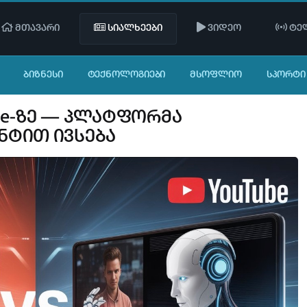
მთავარი
სიალხეები
ვიდეო
ტელ
ᲑᲘᲖᲜᲔᲡᲘ
ᲢᲔᲥᲜᲝᲚᲝᲒᲘᲔᲑᲘ
ᲛᲡᲝᲤᲚᲘᲝ
ᲡᲞᲝᲠᲢᲘ
Tube-ზე — პლატფორმა
ნტით ივსება