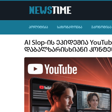
ᲞᲝᲚᲘᲢᲘᲙᲐ
ᲡᲐᲖᲝᲒᲐᲓᲝᲔᲑᲐ
ᲔᲙᲝᲜᲝᲛᲘᲙᲐ
AI Slop-ის ეპიდემია You
დაბალხარისხიანი კონტე