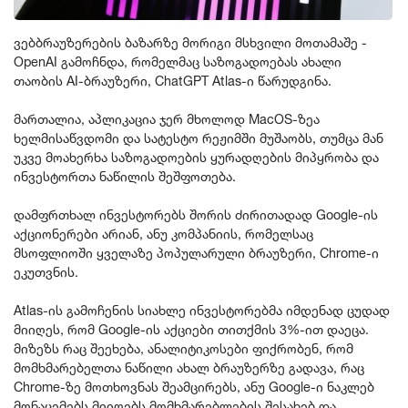
პოლიტიკა
ვებბრაუზერების ბაზარზე მორიგი მსხვილი მოთამაშე -
საზოგადოება
OpenAI გამოჩნდა, რომელმაც საზოგადოებას ახალი
თაობის AI-ბრაუზერი, ChatGPT Atlas-ი წარუდგინა.
ეკონომიკა
მართალია, აპლიკაცია ჯერ მხოლოდ MacOS-ზეა
ბიზნესი
ხელმისაწვდომი და სატესტო რეჟიმში მუშაობს, თუმცა მან
უკვე მოახერხა საზოგადოების ყურადღების მიპყრობა და
ტექნოლოგიები
ინვესტორთა ნაწილის შეშფოთება.
მსოფლიო
დამფრთხალ ინვესტორებს შორის ძირითადად Google-ის
აქციონერები არიან, ანუ კომპანიის, რომელსაც
სპორტი
მსოფლიოში ყველაზე პოპულარული ბრაუზერი, Chrome-ი
ეკუთვნის.
კულტურა
Atlas-ის გამოჩენის სიახლე ინვესტორებმა იმდენად ცუდად
სხვა
მიიღეს, რომ Google-ის აქციები თითქმის 3%-ით დაეცა.
მიზეზს რაც შეეხება, ანალიტიკოსები ფიქრობენ, რომ
კრიმინალი
მომხმარებელთა ნაწილი ახალ ბრაუზერზე გადავა, რაც
Chrome-ზე მოთხოვნას შეამცირებს, ანუ Google-ი ნაკლებ
კონფლიქტი
მონაცემებს მიიღებს მომხმარებლების შესახებ და