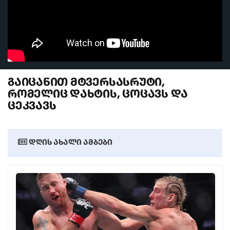
პოლიტიკა
საზოგადოება
ეკონომიკა
ბიზნესი
გაიცანით მტვერსასრუტი,
რომელიც დახტის, ცოცავს და
ტექნოლოგიები
ცეკვავს
მსოფლიო
სპორტი
დღის ახალი ამბები
კულტურა
სხვა
კრიმინალი
კონფლიქტი