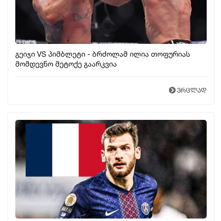
განათლება
AI-ს დრო
გეიჯი VS პიმბლეტი - ბრძოლამ ილია თოფურიას
სოც. მედია
მომდევნო მეტოქე გაარკვია
ვრცლად