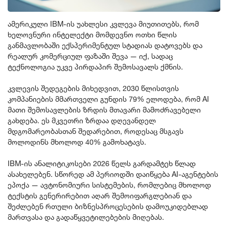
პოლიტიკა
ამერიკული IBM-ის უახლესი კვლევა მიუთითებს, რომ
საზოგადოება
ხელოვნური ინტელექტი მომდევნო ოთხი წლის
განმავლობაში ექსპერიმენტულ სტადიას დატოვებს და
ეკონომიკა
რეალურ კომერციულ ფაზაში შევა — იქ, სადაც
ტექნოლოგია უკვე პირდაპირ შემოსავალს ქმნის.
ბიზნესი
კვლევის შედეგების მიხედვით, 2030 წლისთვის
ტექნოლოგიები
კომპანიების მმართველი გუნდის 79% ელოდება, რომ AI
მათი შემოსავლების ზრდის მთავარი მამოძრავებელი
მსოფლიო
გახდება. ეს მკვეთრი ზრდაა დღევანდელ
მდგომარეობასთან შედარებით, როდესაც მსგავს
სპორტი
მოლოდინს მხოლოდ 40% გამოხატავს.
კულტურა
IBM-ის ანალიტიკოსები 2026 წელს გარდამტეხ წლად
ასახელებენ. სწორედ ამ პერიოდში დაიწყება AI-აგენტების
სხვა
ეპოქა — ავტონომიური სისტემების, რომლებიც მხოლოდ
ტექსტის გენერირებით აღარ შემოიფარგლებიან და
კრიმინალი
შეძლებენ რთული ბიზნესპროცესების დამოუკიდებლად
მართვასა და გადაწყვეტილებების მიღებას.
კონფლიქტი